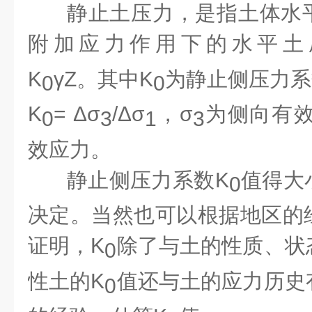
静止土压力，是指土体水
附加应力作用下的水平土
K
γZ。其中K
为静止侧压力系
0
0
K
= Δσ
/Δσ
，σ
为侧向有效
0
3
1
3
效应力。
静止侧压力系数K
值得大
0
决定。当然也可以根据地区的
证明，K
除了与土的性质、状
0
性土的K
值还与土的应力历史
0