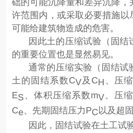
础的可能沉降量和差异沉降，
许范围内，或采取必要措施以
可能给建筑物造成的危害。
因此土的压缩试验（固结
的重要位置也是显然易见。
通常的压缩实验（固结试
土的固结系数C
及C
、压缩
V
H
E
、体积压缩系数m
、压缩
S
V
C
、先期固结压力P
以及超固
e
C
因此，固结试验在土工试验