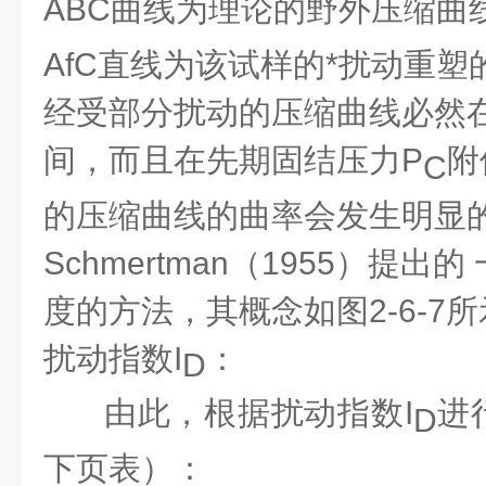
ABC曲线为理论的野外压缩曲
A
f
C直线为该试样的*扰动重塑
经受部分扰动的压缩曲线必然在A
间，而且在先期固结压力P
附
C
的压缩曲线的曲率会发生明显
Schmertman（1955）提
度的方法，其概念如图2-6-7
扰动指数
I
：
D
由此，根据扰动指数
I
进
D
下页表）：