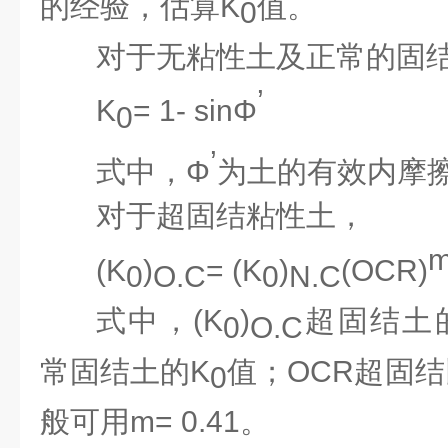
的经验，估算K
值。
0
对于无粘性土及正常的固
’
K
= 1- sinΦ
0
’
式中，Φ
为土的有效内摩
对于超固结粘性土，
(K
)
= (K
)
(OCR)
0
O.C
0
N.C
式中，(K
)
超固结土
0
O.C
常固结土的K
值；OCR超固
0
般可用m= 0.41。