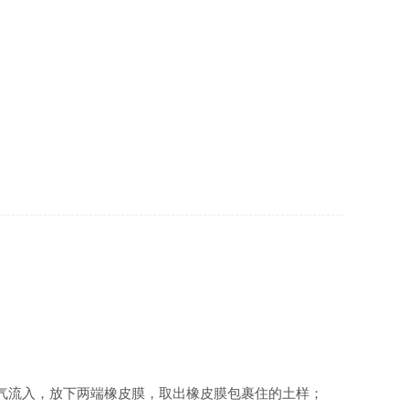
气流入，放下两端橡皮膜，取出橡皮膜包裹住的土样
；