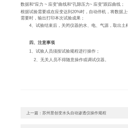
数据和
“
应力 ~
应变
”
曲线和
“
孔隙压力~ 应变
”
跟踪曲线
；
根据试验需要或在应变达到20%时，自动停机，将数据
上
需要时，输出打印本次试验成果；
4、试验结束后，关闭仪器的水、电、气源，
取出土
四、注意事项
1、试验人员须按试验规程进行操作；
2、无关人员不得随意操作或调试仪器。
上一篇：
苏州昱创变水头自动渗透仪操作规程