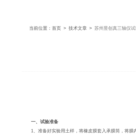
当前位置：
首页
>
技术文章
>
苏州昱创真三轴仪试
一、试验准备
1、准备好实验用土样，将橡皮膜套入
承膜
筒，将膜