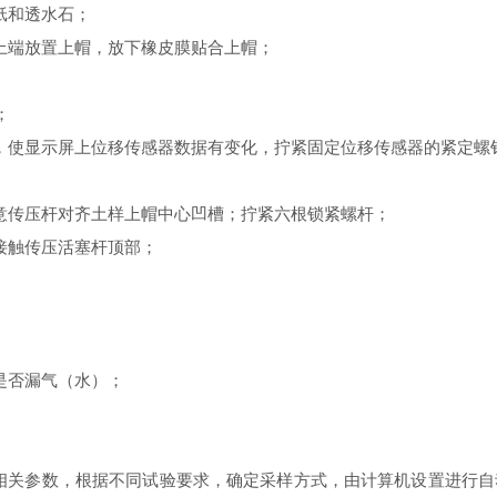
纸和透水石
；
上端放置上帽，放下橡皮膜贴合上帽
；
；
，
使显示屏上位移传感器数据有变化，
拧紧
固定位移传感器的紧定
螺
意传压杆对
齐
土样上帽中心凹槽；拧紧六根锁紧螺杆
；
接触传压活塞
杆顶部；
是否漏
气（水）；
。
相关
参数
，
根据不同试验
要求
，确定
采样方式，
由计算机设置进行自