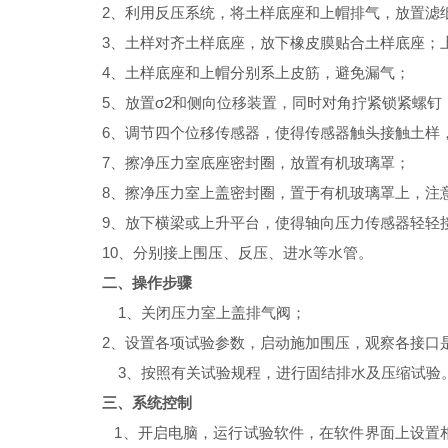
2、利用反压系统，
将
土样底座和上帽排气，放置滤
3、土样对齐土样底座，放下橡皮膜贴合土样底座；
4、土样底座和上帽分别系上皮筋，避免漏气
；
5、放置σ2和侧向位移装置，
同时
对角拧紧
锁紧螺钉
6、调节四个位移传感器，使得传感器触头接触土样
7、擦净压力室底座密封圈，放置有机玻璃罩
；
8、擦净压力室上盖密封圈，置于有机玻璃罩上，注
9、放下横梁
或上升平台
，使得轴向
压力
传感器轻轻
10、
分别
接上围压、反压、进水等水管
。
二、操作步骤
1、关闭压力室上盖排气阀
；
2、设置各项试验参数，启动施加围压，观察各接口
3、按照有关试验规程，进行固结排水及压缩试验
三、系统控制
1、
开启电脑，运行试验软件，
在
软件
界面上设置