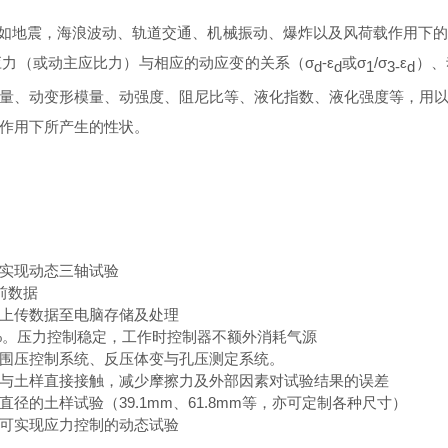
如地震，海浪波动、轨道交通、机械振动、爆炸以及风荷载作用下的
力（或动主应比力）与相应的动应变的关系（σ
-ε
或σ
/σ
ε
）、
d
d
1
3-
d
量、动变形模量、动强度、阻尼比等、液化指数、液化强度等，用
作用下所产生的性状。
实现
动
态
三轴试验
前数据
上传数据至电脑存储及处理
%。
压力
控制稳定，工作时控制器不额外消耗气源
围压控制系统、反压体变与孔压测定系统。
与土样直接接触，减少摩擦力及外部因素对试验结果的误差
径的土样试验（39.1mm、61.8mm等，亦可定制各种尺寸）
可实现应力控制的动态试验