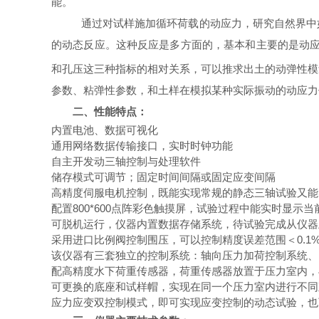
能。
通过对试样施加循环荷载的动应力，研究自然界中
的动态反应。这种反应是多方面的，基本和主要的是动应
和孔压这三种指标的相对关系，可以推求出土的动弹性模
参数、粘弹性参数，和土样在模拟某种实际振动的动应力
二、性能特点：
内置电池、数据可视化
通用网络数据传输接口
，
实时时钟功能
自主开发
动三轴控制与处理软件
储存模式可调节；固定时间间隔或固定应变间隔
高精度伺服电机控制，
既能
实现
常规
的静态三轴试验
又能
配置800*600点阵彩色触摸屏，
试验过程中能实时显示当
可脱机运行
，
仪器内置数据存储系统，
待
试验完成从仪器
采用进口比例阀控制围压，
可以
控制
精度
误差范围＜0.1
该仪器有三套独立的控制系统：轴向压力加荷控制系统、
配高精度
水下荷重传感器
，
荷重传感器放置于压力室内，
可更换的底座和试样帽
，
实现在同一个压力室内进行不同直
应力应变双控制模式
，
即可实现应变控制的动态试验，也