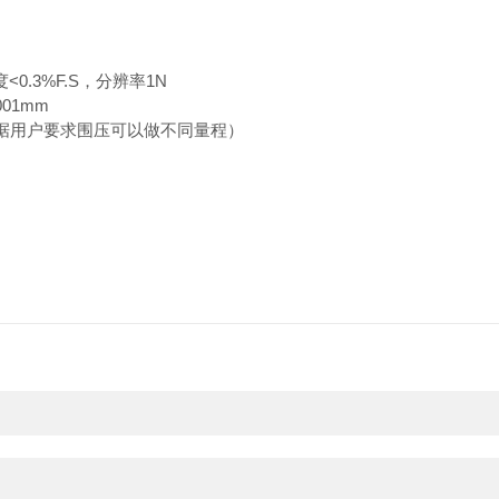
<0.
3
%F.S，分辨率1N
001mm
据用户要求围压可以做不同量程）