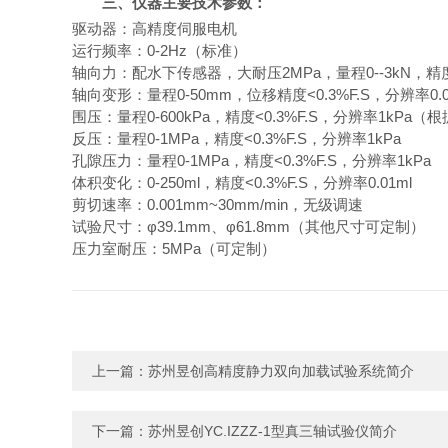
三、仪器主要技术参数：
驱动器
：高精度伺服
电
机
运行频率：
0-
2Hz（标准）
轴向力：配水下传感器，大耐压
2
MPa
，量程
0--3
kN
，精度
轴向变形：量程
0-50
mm，位移精度<0.
3
%F.S，分辨率0.
围压：量程
0-6
00
kP
a，精度<0.
3
%F.S，分辨率1kPa
（根
反压：量程
0-1
MPa
，精度<0.
3
%F.S，分辨率1kPa
孔隙压力：量程
0-
1
MPa
，精度<0.
3
%F.S，分辨率
1
kPa
体积变化：0-250ml，精度<0.
3
%F.S，分辨率0.01ml
剪切速率：0.001mm
~
30mm/min，无级调速
试验尺寸：φ39.1mm、φ61.8mm（其他尺寸可定制）
压力室耐压：
5
MPa（
可定制
）
上一篇：
苏州昱创高精度静力双向加载试验系统简介
下一篇：
苏州昱创YC.IZZZ-1型真三轴试验仪简介