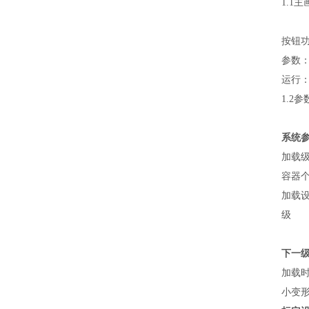
1.1
按钮
参数
运行
1.2
系统
加载
容器
加载
级
下一
加载
小变