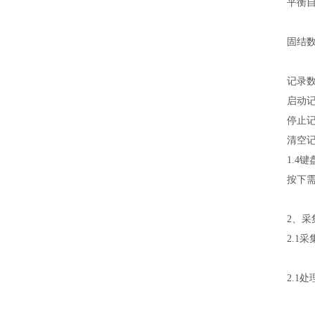
平衡
固结
记录
启动
停止
清空
1.4
按下
2、
2.1
2.1