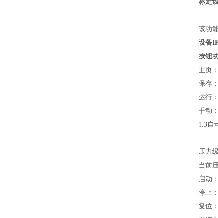
标定
该功
设备I
按钮
主页
保存
运行
手动
1.3
压力
当前
启动
停止
复位