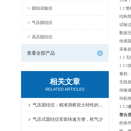
固结试验仪
1
.
2
整
结构
气压固结仪
试验
数据
高压固结仪
传感
采集
查看全部产品
1.3
1.3.
量程：
相关文章
无线发
RELATED ARTICLES
传输速率
待机电
气压固结仪：精准洞察岩土特性的核心利器
1.3.2
整合
气压式固结仪安装快速方便，耗气少
的条