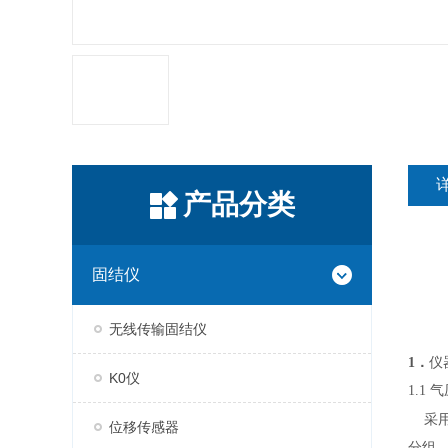
产品分类
固结仪
无线传输固结仪
仪
1
．
K0仪
1
.1 
采
位移传感器
分组