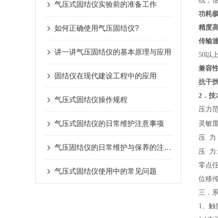
线，
气压式固结仪实验前的准备工作
功耗
如何正确使用气压固结仪?
精度
传输
讲一讲气压固结仪的基本原理与应用
50以
兼容
固结仪在现代建设工程中的应用
抗干
2
．技
气压式固结仪操作规程
压力范
气压式固结仪的日常维护注意事项
灵敏度
压
力
气压固结仪的日常维护与保养的注意点
压
力
零点任
气压式固结仪使用中的常见问题
位移
三．
1、触