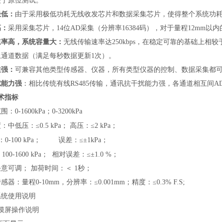
便于原位测试。
极低：
由于采用极低功耗无线收发芯片和数据采集芯片，使得整个系统功
高：
采用采集芯片，14位AD采集（分辨率16384码），对于量程12mm以内
速率高，系统容量大：
无线传输速率达250kbps，在稳定可靠的基础上相较
上通道数据（满足每秒数据更新1次）。
性强：
可兼容其他类型传感器、仪器，所有类型仪器的控制、数据采集都
扰能力强
：相比传统有线RS485传输，通讯抗干扰能力强，各通道相互间A
术指标
围：0-
16
00kPa；
0-3200
kPa
：中低压：≤
0.5 kPa
；
高压：≤2
kPa
；
：0
-100 kPa
；
误差：≤±1
kPa
；
: 100-
16
00 kPa
； 相对误差：≤±1
.0
%；
意可调； 加荷时间：＜ 1秒；
传感器：量程
0-1
0
mm
，分辨率：≤0.001mm；精度：≤
0.
3
% F.S;
系统使用说明
摸屏操作说明