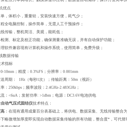
机优点
简单，体积小，重量轻，安装快速方便，耗气少；
过程全电脑控制，操作简单，无需人工干预操作；
无线传输，整机简洁、美观，能耗低；
器检测、标定及校正功能，确保测量准确无误，并有自动保护功能；
处理软件兼容现有计算机和操作系统，使用简单，免费升级；
 无线数据传输
1技术指标
0-10mm；精度：0.3%FS；分辨率：0.001mm
送周期： 1Hz（每秒1次）；传输距离：50m（视距）
：250kbps；频率波段：2.4GHz-2.483GHz；
流：<6uA；发射功率: >1dbm；电源：DC3.6V电池供电
全自动气压式固结仪
技术特点：
度高
：在现有通用成量百分表基础上，将供电、数据采集、无线传输整合
件下略微增加厚度即实现自动数据采集传输的所有功能，整合度*，可代替