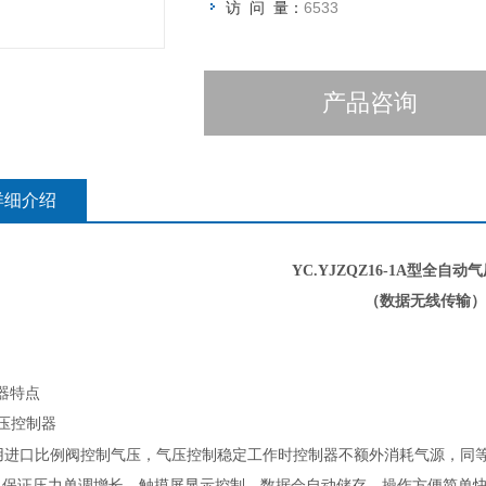
访 问 量：
6533
产品咨询
详细介绍
YC.YJZQ
Z16
-1
A
型
全自动气
（数据无线传输）
器特点
气压控制器
用进口比例阀控制气压，气压控制稳定工作时控制器不额外消耗气源，同
，保证压力单调增长。触摸屏显示
控制
，数据会自动储存，操作方便简单