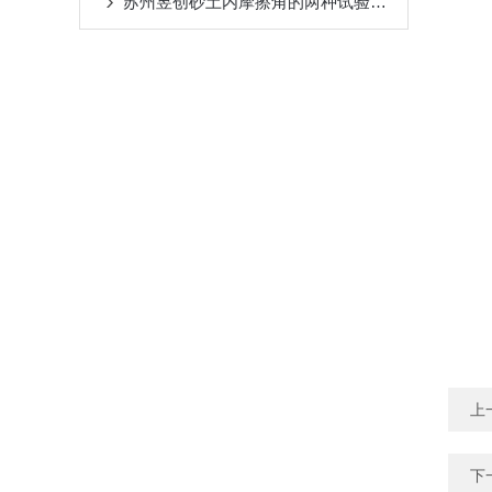
苏州昱创砂土内摩擦角的两种试验方法对比
上
下