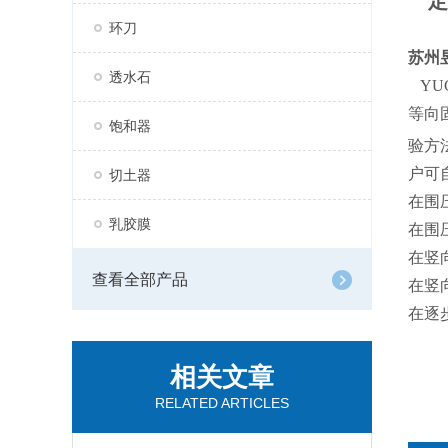
定
环刀
苏州
透水石
YU
等向
饱和器
验方
户可
切土器
在围
乳胶膜
在围
在竖
查看全部产品
在竖
在逐
相关文章
RELATED ARTICLES