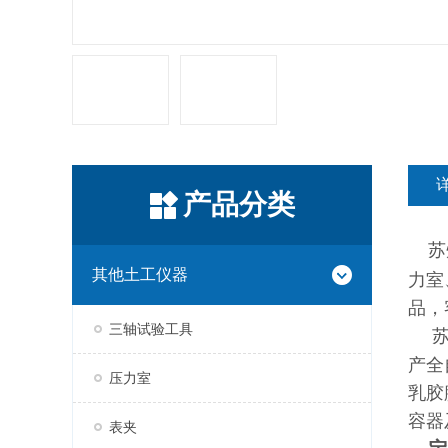
产品分类
苏
其他土工仪器
力室
品，
三轴试验工具
产全
压力室
乳胶
容器
表夹