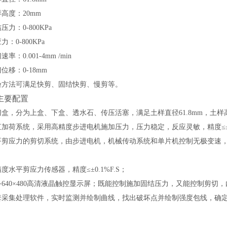
样高度：
20mm
结压力：
0-800KPa
应力：
0-800KPa
切速率：
0.001-
4
mm /min
切位移：
0-
1
8
mm
验方法可满足快剪、固结快剪、慢剪等。
主要配置
切盒，分为上盒、下盒、透水石、传压活塞，满足土样直径
61.8mm
，土样
直加荷系统，采用高精度步进电机施加压力，压力稳定，反应灵敏，精度
≤
平剪应力的剪切系统，由步进电机，机械传动系统和单片机控制无极变速
精度水平剪应力传感器，精度
≤±0.1%F.S；
备
640×480高清液晶触控显示屏；既能控制施加固结压力，又能控制剪
套采集处理软件，实时监测并绘制曲线，找出破坏点并绘制强度包线，确