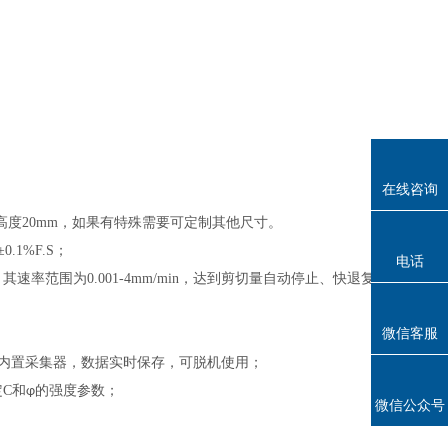
在线咨询
高度
20mm
，如果有特殊需要可定制其他尺寸。
±0.1%F.S；
电话
，其速率范围为
0.001-
4
mm/min
，达到剪切量自动停止、快退复
微信客服
切，内置采集器，数据实时保存，可脱机使用；
定
C和
的强度参数；
φ
微信公众号