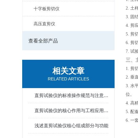
2.
土
十字板剪切仪
3.
固
高压直剪仪
4.
剪
5.
剪
查看全部产品
6.
剪
7.
试
三、
相关文章
1.
剪
2.
垂
RELATED ARTICLES
3.
水
位。
直剪试验仪的标准操作规范与注意事项
4.
高
直剪试验仪的核心作用与工程应用价值
5.
配
6.
一
浅述直剪试验仪核心组成部分与功能