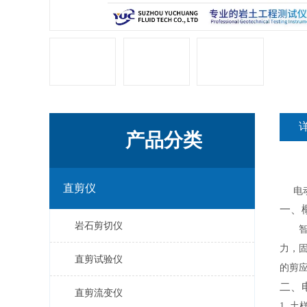
产品分类
直剪仪
电
一、
岩石剪切仪
力，
直剪试验仪
的剪
二、
直剪流变仪
1.
土