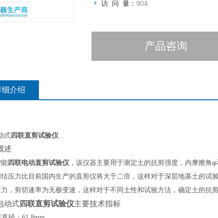
访 问 量：
904
产品咨询
详细介绍
动式
四联直剪试验仪
概述
φ
智能
四联电动直剪试验仪
，该仪器主要用于测定土的抗剪强度，内摩擦角
固结压力比目前国内生产的直剪仪将大于二倍，这样对于深层地基土的试
应力，剪切速率为无极变速，这样对于不同土性和试验方法，确定土的抗
电动式
四联直剪试验仪
主要技术指标
样直径：
61.8mm