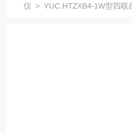
仪
> YUC.HTZXB4-1W型